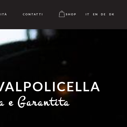
LITÀ
CONTATTI
SHOP
IT
EN
DE
DK
VALPOLICELLA
a e Garantita